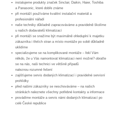
instalujeme produkty značek Sinclair, Daikin, Haier, Toshiba
a Panasonic, které dobře známe
při montáží používáme kvalitní instalační materiál a
profesionální nářadí
naše techniky důkladně zapracováváme a pravidelně školíme
u našich dodavatelů klimatizací
při montáži se snažíme být maximálně ohleduplní k majetku
zákazníka i třetích stran a místo montáže po sobě důkladně
uklidíme
specializujeme se na komplikované montáže – řekl Vám
někdo, že u Vás namontovat klimatizaci není možné? obraťte
se na nás, naši technici ve většině případů
naleznou rozumné řešení
zajišťujeme servis dodaných klimatizací i pravidelné servisní
prohlídky
před našimi zákazníky se neschováváme – na našich
stránkách naleznete všechny potřebné kontakty a informace
provádíme montáže a servis námi dodaných klimatizací po
celé České republice