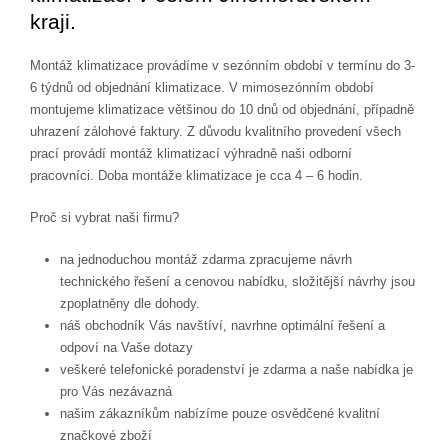
kraji.
Montáž klimatizace provádíme v sezónním období v termínu do 3-
6 týdnů od objednání klimatizace. V mimosezónním období
montujeme klimatizace většinou do 10 dnů od objednání, případně
uhrazení zálohové faktury. Z důvodu kvalitního provedení všech
prací provádí montáž klimatizací výhradně naši odborní
pracovníci. Doba montáže klimatizace je cca 4 – 6 hodin.
Proč si vybrat naši firmu?
na jednoduchou montáž zdarma zpracujeme návrh
technického řešení a cenovou nabídku, složitější návrhy jsou
zpoplatněny dle dohody.
náš obchodník Vás navštíví, navrhne optimální řešení a
odpoví na Vaše dotazy
veškeré telefonické poradenství je zdarma a naše nabídka je
pro Vás nezávazná
našim zákazníkům nabízíme pouze osvědčené kvalitní
značkové zboží