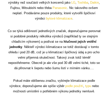
výrobky než součásti velkých koncernů jako
LG
,
Toshiba
,
Daikin
,
Fujitsu, Mitsubishi nebo třeba
Panasonic
. Nic takového ovšem
neplatí. Prodáváme pouze produkty, které vytvořili špičkoví
výrobci
bytové klimatizace
.
Co se týká odlišností jednotlivých značek, doporučujeme porovnat
si podobné produkty několika výrobců (například ty se stejným
chladícím výkonem) a podívat se na
hlučnost jejich vnitřní
jednotky
. Někteří výrobci klimatizace se totiž dostávají v tomto
ohledu i pod 20 dB, což je u klimatizací špičkový údaj a pro ucho
velmi příjemná skutečnost. Takový zvuk totiž téměř
nepostřehneme. Obecně je ale vše pod 30 dB velmi tiché, toto se
dá přirovnat k šepotu nebo šumu listí v mírném vánku….
Pokud máte oblíbenou značku, vybírejte klimatizace podle
výrobce, doporučujeme ale spíše výběr
podle použití
,
typu
nebo
možnosti umístění o potřebném výkonu jednotky nemluvě.