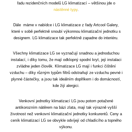
řadu rezidenčních modelů LG klimatizací – většinou jde o
nástěnné typy
.
Dále máme v nabídce i LG klimatizace z řady Artcool Galery,
které v sobě perfektně snoubí výkonnou klimatizační jednotku s
designem. LG klimatizace tak perfektně zapadne do interiéru.
Všechny klimatizace LG se vyznačují snadnou a jednoduchou
instalací, i díky tomu, že mají odklopný spodní kryt, její instalaci
zvládne jeden člověk. Klimatizace LG mají i funkci čištění
vzduchu – díky různým typům filtrů odstraňují ze vzduchu pevné i
plynné částečky, a jsou tak ideálním doplňkem i do domácností,
kde žijí alergici.
Venkovní jednotky klimatizací LG jsou potom potažené
antikorozním nátěrem na bázi zlata, mají tak výrazně vyšší
životnost než venkovní klimatizační jednotky konkurentů. Ceny a
ceník klimatizací LG se obvykle odvíjejí od chladícího a topného
výkonu.