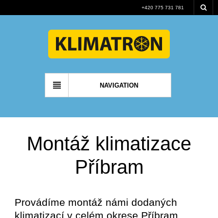
+420 775 731 781
NAVIGATION
Montáž klimatizace
Příbram
Provádíme montáž námi dodaných
klimatizací v celém okrese Příbram.