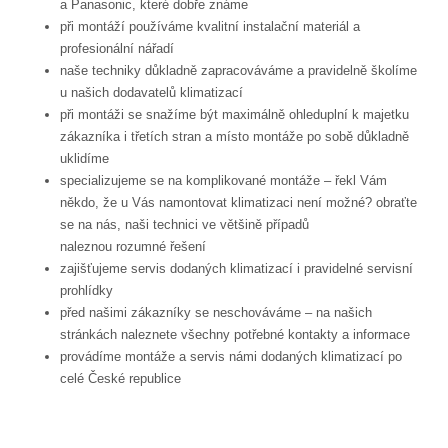
a Panasonic, které dobře známe
při montáží používáme kvalitní instalační materiál a
profesionální nářadí
naše techniky důkladně zapracováváme a pravidelně školíme
u našich dodavatelů klimatizací
při montáži se snažíme být maximálně ohleduplní k majetku
zákazníka i třetích stran a místo montáže po sobě důkladně
uklidíme
specializujeme se na komplikované montáže – řekl Vám
někdo, že u Vás namontovat klimatizaci není možné? obraťte
se na nás, naši technici ve většině případů
naleznou rozumné řešení
zajišťujeme servis dodaných klimatizací i pravidelné servisní
prohlídky
před našimi zákazníky se neschováváme – na našich
stránkách naleznete všechny potřebné kontakty a informace
provádíme montáže a servis námi dodaných klimatizací po
celé České republice