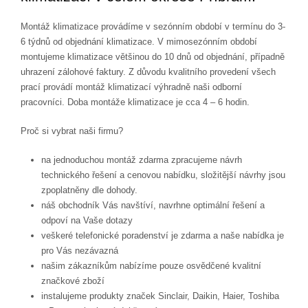
Montáž klimatizace provádíme v sezónním období v termínu do 3-
6 týdnů od objednání klimatizace. V mimosezónním období
montujeme klimatizace většinou do 10 dnů od objednání, případně
uhrazení zálohové faktury. Z důvodu kvalitního provedení všech
prací provádí montáž klimatizací výhradně naši odborní
pracovníci. Doba montáže klimatizace je cca 4 – 6 hodin.
Proč si vybrat naši firmu?
na jednoduchou montáž zdarma zpracujeme návrh
technického řešení a cenovou nabídku, složitější návrhy jsou
zpoplatněny dle dohody.
náš obchodník Vás navštíví, navrhne optimální řešení a
odpoví na Vaše dotazy
veškeré telefonické poradenství je zdarma a naše nabídka je
pro Vás nezávazná
našim zákazníkům nabízíme pouze osvědčené kvalitní
značkové zboží
instalujeme produkty značek Sinclair, Daikin, Haier, Toshiba